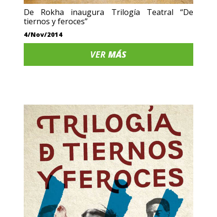
De Rokha inaugura Trilogía Teatral “De
tiernos y feroces”
4/Nov/2014
VER
MÁS