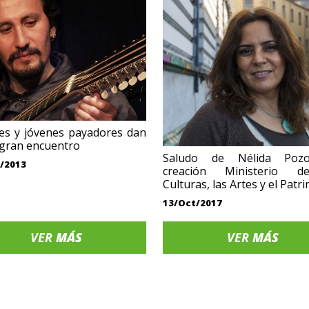
es y jóvenes payadores dan
 gran encuentro
Saludo de Nélida Poz
/2013
creación Ministerio d
Culturas, las Artes y el Patr
13/Oct/2017
VER
MÁS
VER
MÁS