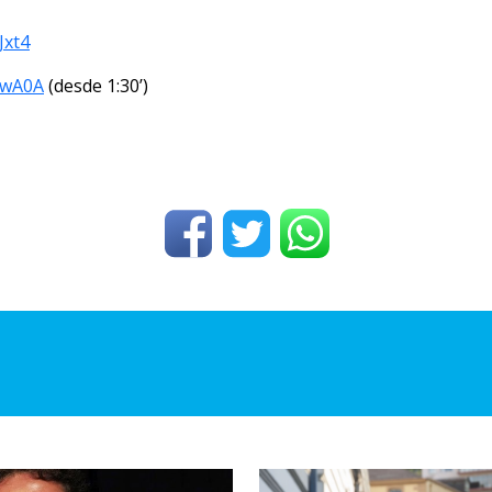
Jxt4
MwA0A
(desde 1:30’)