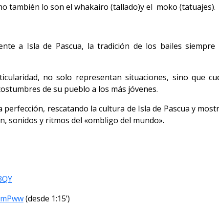
mo también lo son el whakairo (tallado)y el moko (tatuajes).
ciente a Isla de Pascua, la tradición de los bailes siempr
ticularidad, no solo representan situaciones, sino que cu
costumbres de su pueblo a los más jóvenes.
 la perfección, rescatando la cultura de Isla de Pascua y mos
ón, sonidos y ritmos del «ombligo del mundo».
3QY
UKmPww
(desde 1:15’)