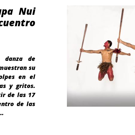
apa Nui
entro
al danza de
emuestran su
olpes en el
as y gritos.
ir de las 17
entro de las
l…