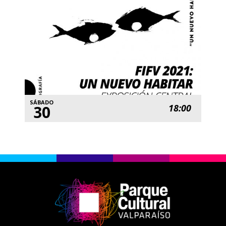
SÁBADO
30
18:00