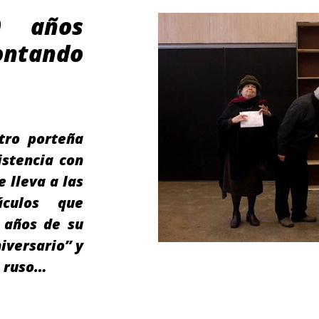
0 años
ntando
tro porteña
istencia con
 lleva a las
áculos que
 años de su
iversario” y
o ruso…