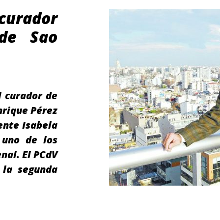
 curador
de Sao
l curador de
nrique Pérez
ente Isabela
 uno de los
enal. El PCdV
 la segunda