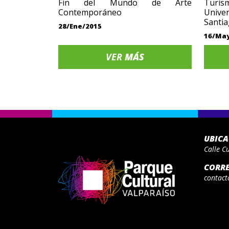
Fin del Mundo de Arte
Turi
Contemporáneo
Unive
Santi
28/Ene/2015
16/Ma
VER
MÁS
UBIC
Calle C
CORR
contact