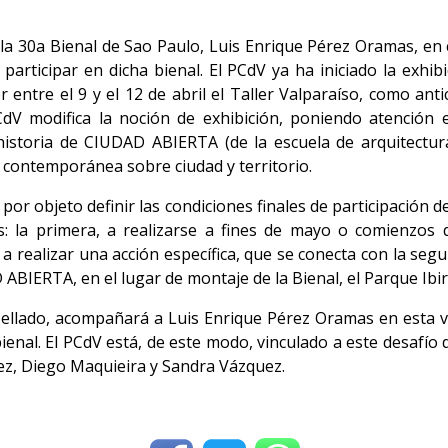
de la 30a Bienal de Sao Paulo, Luis Enrique Pérez Oramas, en
articipar en dicha bienal. El PCdV ya ha iniciado la exhib
entre el 9 y el 12 de abril el Taller Valparaíso, como anti
CdV modifica la noción de exhibición, poniendo atención
 historia de CIUDAD ABIERTA (de la escuela de arquitectur
n contemporánea sobre ciudad y territorio.
 por objeto definir las condiciones finales de participación
: la primera, a realizarse a fines de mayo o comienzos 
 a realizar una acción específica, que se conecta con la seg
D ABIERTA, en el lugar de montaje de la Bienal, el Parque Ibi
Mellado, acompañará a Luis Enrique Pérez Oramas en esta vis
 bienal. El PCdV está, de este modo, vinculado a este desafí
nez, Diego Maquieira y Sandra Vázquez.