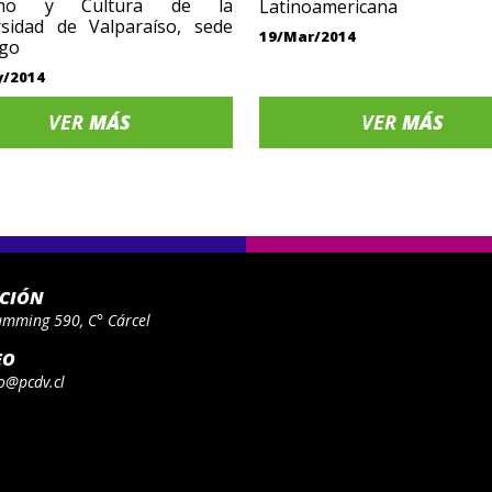
smo y Cultura de la
Latinoamericana
rsidad de Valparaíso, sede
19/Mar/2014
ago
y/2014
VER
MÁS
VER
MÁS
ACIÓN
umming 590, C° Cárcel
EO
o@pcdv.cl