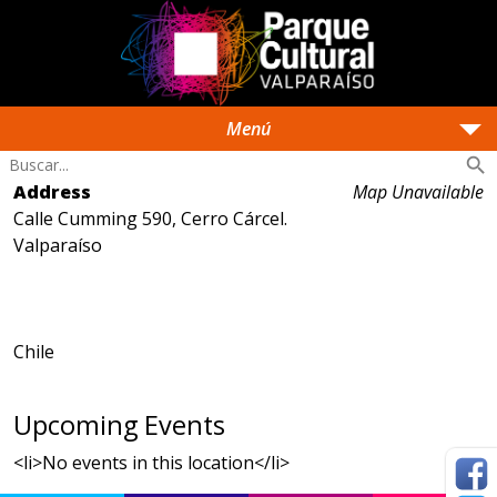
arrow_drop_down
Menú
search
Address
Map Unavailable
Calle Cumming 590, Cerro Cárcel.
Valparaíso
Chile
Upcoming Events
<li>No events in this location</li>