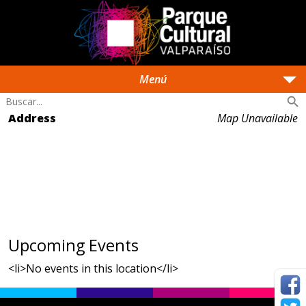
arrow_drop_down
Menú
search
Address
Map Unavailable
Upcoming Events
<li>No events in this location</li>