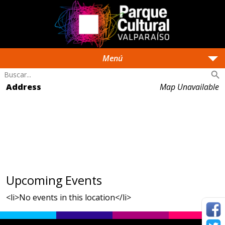
arrow_drop_down
Menú
search
Address
Map Unavailable
Upcoming Events
<li>No events in this location</li>