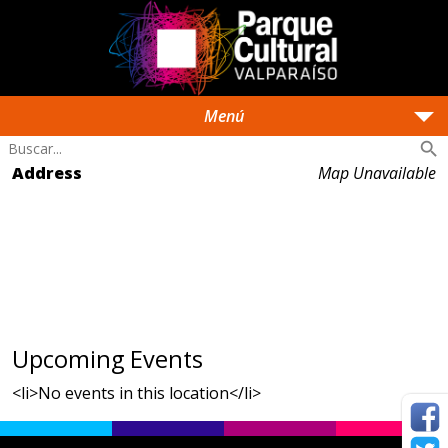
arrow_drop_down
Menú
search
Address
Map Unavailable
Upcoming Events
<li>No events in this location</li>