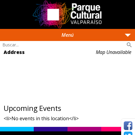
arrow_drop_down
Menú
search
Address
Map Unavailable
Upcoming Events
<li>No events in this location</li>