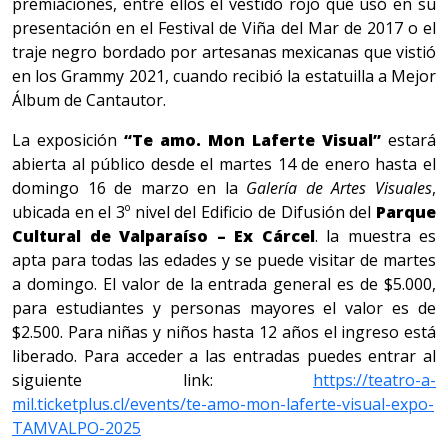
premiaciones, entre ellos el vestido rojo que usó en su
presentación en el Festival de Viña del Mar de 2017 o el
traje negro bordado por artesanas mexicanas que vistió
en los Grammy 2021, cuando recibió la estatuilla a Mejor
Álbum de Cantautor.
La exposición
“Te amo. Mon Laferte Visual”
estará
abierta al público desde el martes 14 de enero hasta el
domingo 16 de marzo en la
Galería de Artes Visuales
,
ubicada en el 3º nivel del Edificio de Difusión del
Parque
Cultural de Valparaíso – Ex Cárcel
. la muestra es
apta para todas las edades y se puede visitar de martes
a domingo. El valor de la entrada general es de $5.000,
para estudiantes y personas mayores el valor es de
$2.500. Para niñas y niños hasta 12 años el ingreso está
liberado. Para acceder a las entradas puedes entrar al
siguiente link:
https://teatro-a-
mil.ticketplus.cl/events/te-amo-mon-laferte-visual-expo-
TAMVALPO-2025