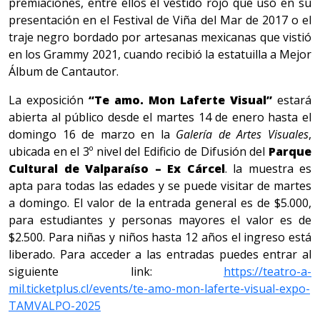
premiaciones, entre ellos el vestido rojo que usó en su
presentación en el Festival de Viña del Mar de 2017 o el
traje negro bordado por artesanas mexicanas que vistió
en los Grammy 2021, cuando recibió la estatuilla a Mejor
Álbum de Cantautor.
La exposición
“Te amo. Mon Laferte Visual”
estará
abierta al público desde el martes 14 de enero hasta el
domingo 16 de marzo en la
Galería de Artes Visuales
,
ubicada en el 3º nivel del Edificio de Difusión del
Parque
Cultural de Valparaíso – Ex Cárcel
. la muestra es
apta para todas las edades y se puede visitar de martes
a domingo. El valor de la entrada general es de $5.000,
para estudiantes y personas mayores el valor es de
$2.500. Para niñas y niños hasta 12 años el ingreso está
liberado. Para acceder a las entradas puedes entrar al
siguiente link:
https://teatro-a-
mil.ticketplus.cl/events/te-amo-mon-laferte-visual-expo-
TAMVALPO-2025