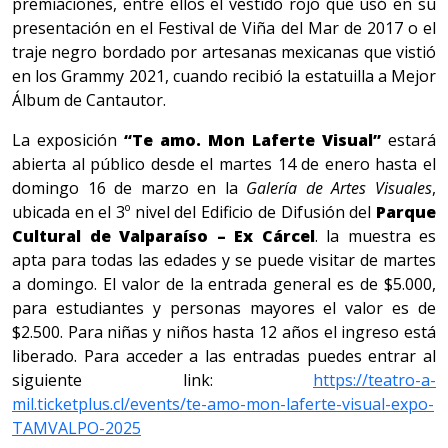
premiaciones, entre ellos el vestido rojo que usó en su
presentación en el Festival de Viña del Mar de 2017 o el
traje negro bordado por artesanas mexicanas que vistió
en los Grammy 2021, cuando recibió la estatuilla a Mejor
Álbum de Cantautor.
La exposición
“Te amo. Mon Laferte Visual”
estará
abierta al público desde el martes 14 de enero hasta el
domingo 16 de marzo en la
Galería de Artes Visuales
,
ubicada en el 3º nivel del Edificio de Difusión del
Parque
Cultural de Valparaíso – Ex Cárcel
. la muestra es
apta para todas las edades y se puede visitar de martes
a domingo. El valor de la entrada general es de $5.000,
para estudiantes y personas mayores el valor es de
$2.500. Para niñas y niños hasta 12 años el ingreso está
liberado. Para acceder a las entradas puedes entrar al
siguiente link:
https://teatro-a-
mil.ticketplus.cl/events/te-amo-mon-laferte-visual-expo-
TAMVALPO-2025