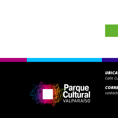
UBIC
Calle C
CORR
contact