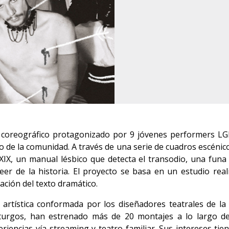
y coreográfico protagonizado por 9 jóvenes performers L
 de la comunidad. A través de una serie de cuadros escénic
XIX, un manual lésbico que detecta el transodio, una funa
eer de la historia. El proyecto se basa en un estudio rea
ción del texto dramático.
artística conformada por los diseñadores teatrales de la 
turgos, han estrenado más de 20 montajes a lo largo de 
eriencias vía streaming y teatro familiar. Sus intereses tie