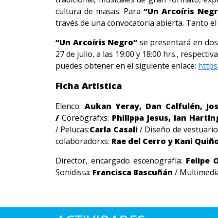
cultura de masas. Para
“Un Arcoíris Neg
través de una convocatoria abierta. Tanto 
“Un Arcoíris Negro”
se presentará en dos
27 de julio, a las 19:00 y 18:00 hrs., respec
puedes obtener en el siguiente enlace:
https
Ficha Artística
Elenco:
Aukan Yeray, Dan Calfulén, Jo
/
Coreógrafxs:
Philippa Jesus, Ian Hartin
/
Pelucas:
Carla Casali
/
Diseño de vestuario
colaboradorxs:
Rae del Cerro y Kani Quiñ
Director, encargado escenografía:
Felipe 
Sonidista:
Francisca Bascuñán
/ Multimedi