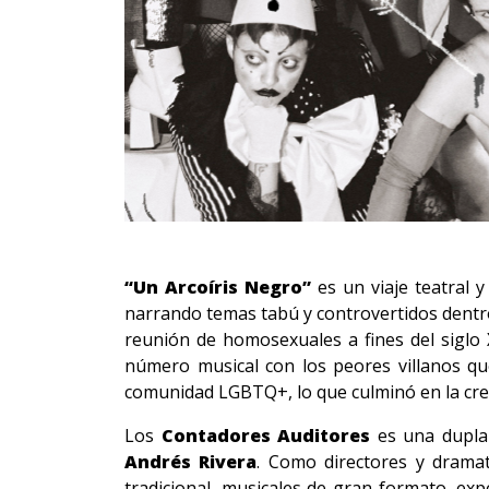
“Un Arcoíris Negro”
es un viaje teatral 
narrando temas tabú y controvertidos dentro
reunión de homosexuales a fines del siglo 
número musical con los peores villanos qu
comunidad LGBTQ+, lo que culminó en la crea
Los
Contadores Auditores
es una dupla 
Andrés Rivera
. Como directores y drama
tradicional, musicales de gran formato, exp