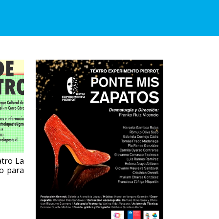
atro La
ro para