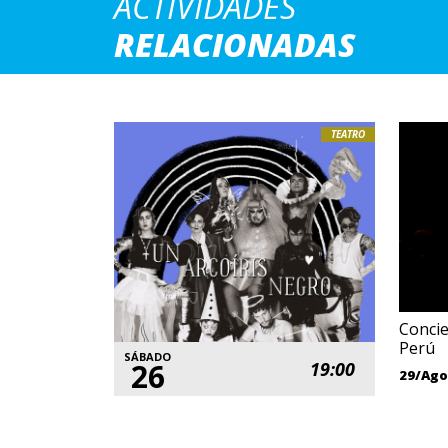
ACTIVIDADES
RELACIONADAS
TEATRO
Conci
Perú
SÁBADO
26
19:00
29/Ago