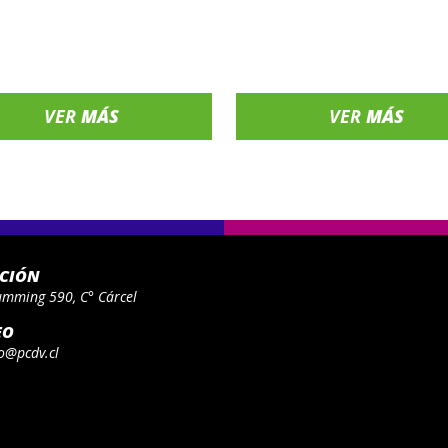
VER
MÁS
VER
MÁS
ACIÓN
umming 590, C° Cárcel
EO
o@pcdv.cl