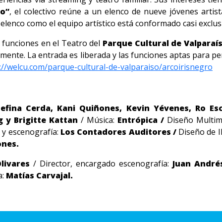
ro”
, el colectivo reúne a un elenco de nueve jóvenes artis
el elenco como el equipo artístico está conformado casi ex
 funciones en el Teatro del
Parque Cultural de Valparaís
tivamente. La entrada es liberada y las funciones aptas para
://welcu.com/parque-cultural-de-valparaiso/arcoirisnegro
sefina Cerda, Kani Quiñones, Kevin Yévenes, Ro E
g y Brigitte Kattan
/
Música:
Entrópica /
Diseño Multim
 y escenografía:
Los Contadores Auditores /
Diseño de I
ones.
Olivares
/
Director, encargado escenografía:
Juan André
a:
Matías Carvajal.