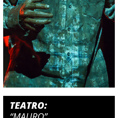
TEATRO:
“MAURO”