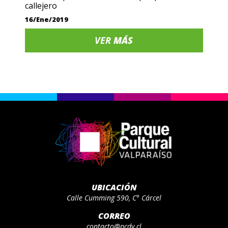
callejero
16/Ene/2019
VER
MÁS
UBICACIÓN
Calle Cumming 590, C° Cárcel
CORREO
contacto@pcdv.cl