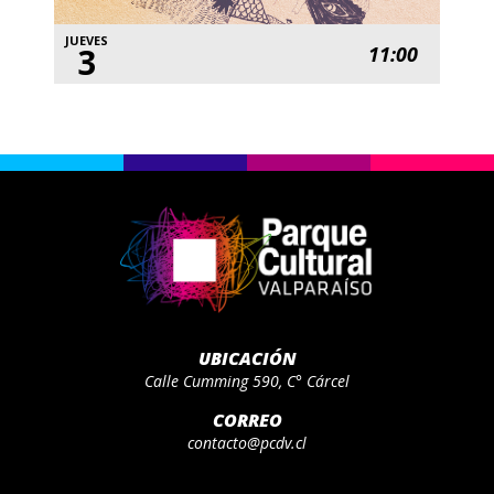
JUEVES
3
11:00
UBICACIÓN
Calle Cumming 590, C° Cárcel
CORREO
contacto@pcdv.cl