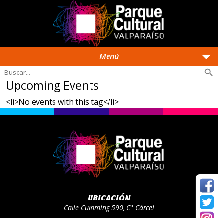
arrow_drop_down
Menú
search
Upcoming Events
<li>No events with this tag</li>
UBICACIÓN
Calle Cumming 590, C° Cárcel