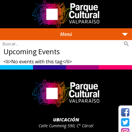
arrow_drop_down
Menú
search
Upcoming Events
<li>No events with this tag</li>
UBICACIÓN
Calle Cumming 590, C° Cárcel