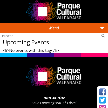
arrow_drop_down
Menú
search
Upcoming Events
<li>No events with this tag</li>
UBICACIÓN
Calle Cumming 590, C° Cárcel