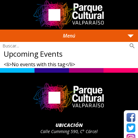
arrow_drop_down
Menú
search
Upcoming Events
<li>No events with this tag</li>
UBICACIÓN
Calle Cumming 590, C° Cárcel