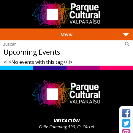
arrow_drop_down
Menú
search
Upcoming Events
<li>No events with this tag</li>
UBICACIÓN
Calle Cumming 590, C° Cárcel