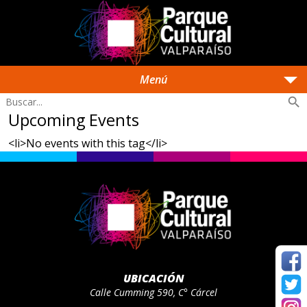
arrow_drop_down
Menú
search
Upcoming Events
<li>No events with this tag</li>
UBICACIÓN
Calle Cumming 590, C° Cárcel