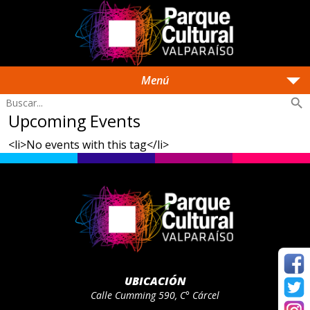
arrow_drop_down
Menú
search
Upcoming Events
<li>No events with this tag</li>
UBICACIÓN
Calle Cumming 590, C° Cárcel