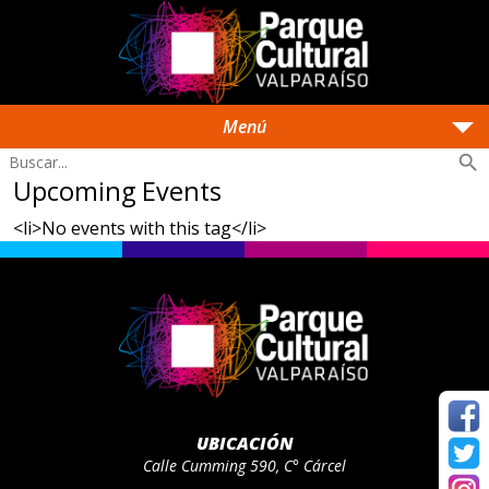
arrow_drop_down
Menú
search
Upcoming Events
<li>No events with this tag</li>
UBICACIÓN
Calle Cumming 590, C° Cárcel