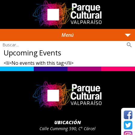
arrow_drop_down
Menú
search
Upcoming Events
<li>No events with this tag</li>
UBICACIÓN
Calle Cumming 590, C° Cárcel