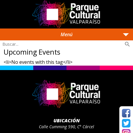
arrow_drop_down
Menú
search
Upcoming Events
<li>No events with this tag</li>
UBICACIÓN
Calle Cumming 590, C° Cárcel