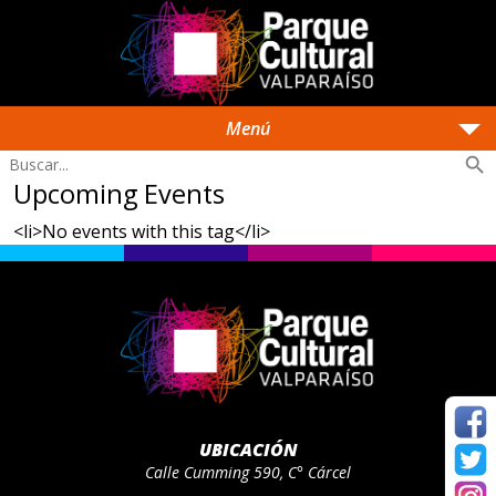
arrow_drop_down
Menú
search
Upcoming Events
<li>No events with this tag</li>
UBICACIÓN
Calle Cumming 590, C° Cárcel