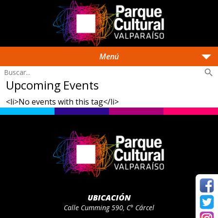
arrow_drop_down
Menú
search
Upcoming Events
<li>No events with this tag</li>
UBICACIÓN
Calle Cumming 590, C° Cárcel