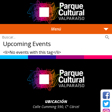
arrow_drop_down
Menú
search
Upcoming Events
<li>No events with this tag</li>
UBICACIÓN
Calle Cumming 590, C° Cárcel