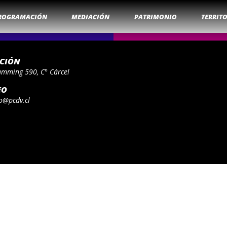
ROGRAMACIÓN
MEDIACIÓN
PATRIMONIO
TERRIT
ACIÓN
umming 590, C° Cárcel
EO
o@pcdv.cl