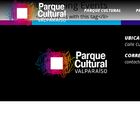
Upcoming Events
PARQUE CULTURAL
P
<li>No events with this tag</li>
UBIC
Calle C
CORR
contact