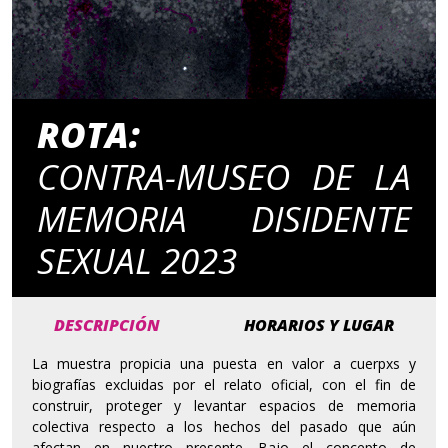
ROTA:
CONTRA-MUSEO DE LA
MEMORIA DISIDENTE
SEXUAL 2023
DESCRIPCIÓN
HORARIOS Y LUGAR
La muestra propicia una puesta en valor a cuerpxs y
biografías excluidas por el relato oficial, con el fin de
construir, proteger y levantar espacios de memoria
colectiva respecto a los hechos del pasado que aún
afectan en nuestro presente. Bajo el concepto de