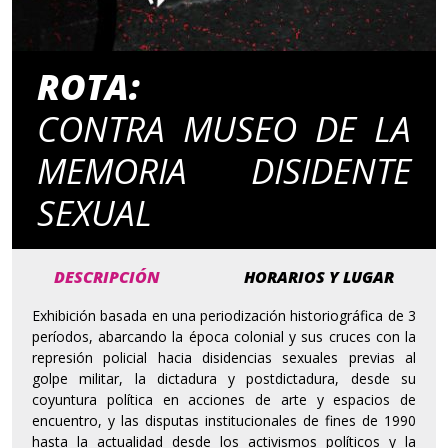
ROTA:
CONTRA MUSEO DE LA
MEMORIA DISIDENTE
SEXUAL
DESCRIPCIÓN
HORARIOS Y LUGAR
Exhibición basada en una periodización historiográfica de 3
períodos, abarcando la época colonial y sus cruces con la
represión policial hacia disidencias sexuales previas al
golpe militar, la dictadura y postdictadura, desde su
coyuntura política en acciones de arte y espacios de
encuentro, y las disputas institucionales de fines de 1990
hasta la actualidad desde los activismos políticos y la