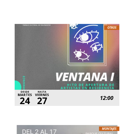
OTROS
DESDE
HASTA
MARTES
VIERNES
12:00
24
27
MONTAJES