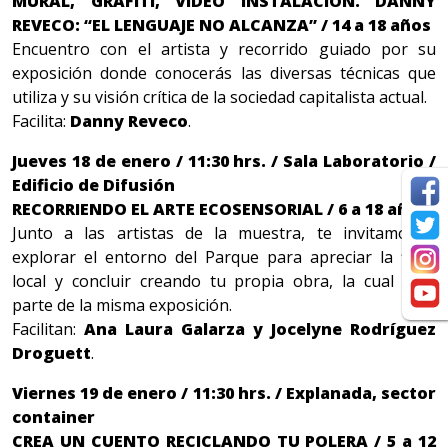
MURAL, GRAFITI, VIDEO INSTALACIÓN. DANNY
REVECO: “EL LENGUAJE NO ALCANZA” / 14 a 18 años
Encuentro con el artista y recorrido guiado por su
exposición donde conocerás las diversas técnicas que
utiliza y su visión crítica de la sociedad capitalista actual.
Facilita:
Danny Reveco
.
Jueves 18 de enero / 11:30 hrs. / Sala Laboratorio /
Edificio de Difusión
RECORRIENDO EL ARTE ECOSENSORIAL / 6 a 18 años
Junto a las artistas de la muestra, te invitamos a
explorar el entorno del Parque para apreciar la flora
local y concluir creando tu propia obra, la cual será
parte de la misma exposición.
Facilitan:
Ana Laura Galarza y Jocelyne Rodríguez
Droguett
.
Viernes 19 de enero / 11:30 hrs. / Explanada, sector
container
CREA UN CUENTO RECICLANDO TU POLERA / 5 a 12