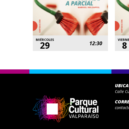
MIÉRCOLES
VIERN
29
8
12:30
UBIC
Calle C
CORR
contact