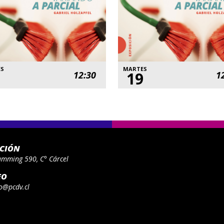
ES
MARTES
19
12:30
1
ACIÓN
umming 590, C° Cárcel
EO
o@pcdv.cl