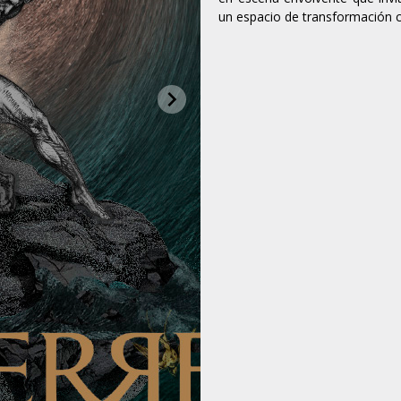
un espacio de transformación c
chevron_right