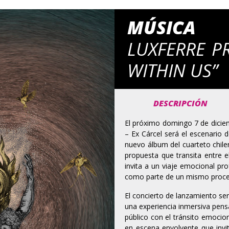
MÚSICA
LUXFERRE P
WITHIN US”
DESCRIPCIÓN
El próximo domingo 7 de diciem
– Ex Cárcel será el escenario d
nuevo álbum del cuarteto chil
propuesta que transita entre 
invita a un viaje emocional pr
como parte de un mismo proceso
El concierto de lanzamiento se
una experiencia inmersiva pen
público con el tránsito emocio
en escena envolvente que invi