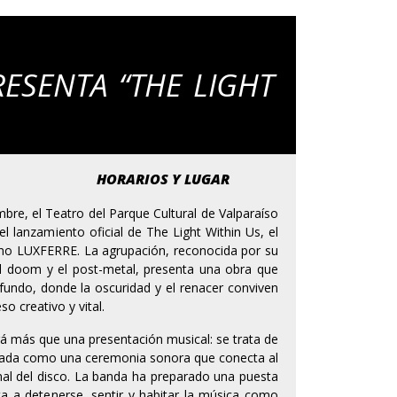
RESENTA “THE LIGHT
HORARIOS Y LUGAR
bre, el Teatro del Parque Cultural de Valparaíso
el lanzamiento oficial de The Light Within Us, el
eno LUXFERRE. La agrupación, reconocida por su
el doom y el post-metal, presenta una obra que
ofundo, donde la oscuridad y el renacer conviven
 creativo y vital.
rá más que una presentación musical: se trata de
sada como una ceremonia sonora que conecta al
nal del disco. La banda ha preparado una puesta
ta a detenerse, sentir y habitar la música como