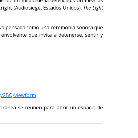
de luz en medio de la densidad. Con mezclas
tright (Audiosiege, Estados Unidos),
The Light
rsiva pensada como una ceremonia sonora que
envolvente que invita a detenerse, sentir y
qv2BQ/viewform
poránea se reúnen para abrir un espacio de