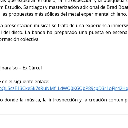
s que exploran el duelo, la introspección y la búsqueda 
om Estudio, Santiago) y masterización adicional de Brad Boa
as propuestas más sólidas del metal experimental chileno.
na presentación musical: se trata de una experiencia inme
al del disco. La banda ha preparado una puesta en escena 
ormación colectiva.
lparaíso – Ex Cárcel
 en el siguiente enlace:
1FAIpQLSczE13Cke5k7sRuNMf_LdWQ0KGQbP89cpD3r1oFjr42H
ro donde la música, la introspección y la creación contem