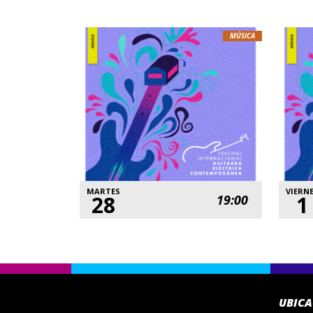
MÚSICA
MARTES
VIERN
28
1
19:00
UBIC