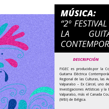
MÚSICA:
“2º FESTIVA
LA GUITA
CONTEMPOR
DESCRIPCIÓN
FIGEC es producido.por la Cor
Guitarra Eléctrica Contemporá
Regional de las Culturas, las A
Valparaíso – Ex Cárcel, uno de
Investigaciones Artísticas y l
Valparaíso, más el Canada Counc
(WBI) de Bélgica.