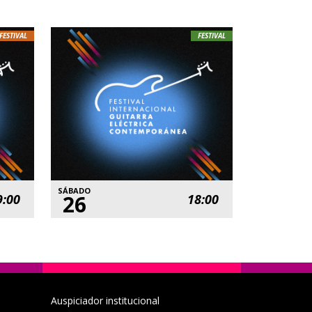
FESTIVAL
FESTIVAL
SÁBADO
26
9:00
18:00
Auspiciador institucional