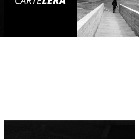
CARTE
LERA