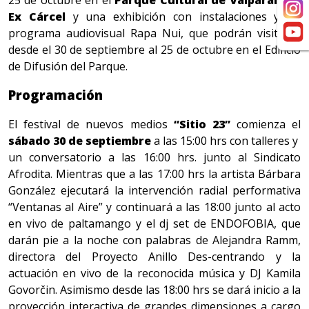
25 de octubre en el
Parque Cultural de Valparaíso –
Ex Cárcel
y una exhibición con instalaciones y un
programa audiovisual Rapa Nui, que podrán visitarse
desde el 30 de septiembre al 25 de octubre en el Edificio
de Difusión del Parque.
Programación
El festival de nuevos medios
“Sitio 23”
comienza el
sábado 30 de septiembre
a las 15:00 hrs con talleres y
un conversatorio a las 16:00 hrs. junto al Sindicato
Afrodita. Mientras que a las 17:00 hrs la artista Bárbara
González ejecutará la intervención radial performativa
“Ventanas al Aire” y continuará a las 18:00 junto al acto
en vivo de paltamango y el dj set de ENDOFOBIA, que
darán pie a la noche con palabras de Alejandra Ramm,
directora del Proyecto Anillo Des-centrando y la
actuación en vivo de la reconocida música y DJ Kamila
Govorčin. Asimismo desde las 18:00 hrs se dará inicio a la
proyección interactiva de grandes dimensiones a cargo