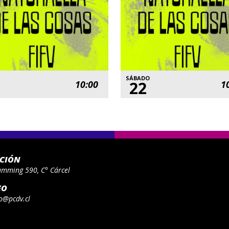
SÁBADO
22
10:00
1
ACIÓN
umming 590, C° Cárcel
EO
o@pcdv.cl