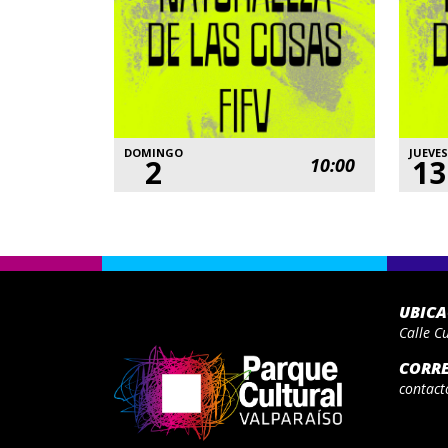
DOMINGO
JUEVES
2
13
10:00
UBIC
Calle C
CORR
contact