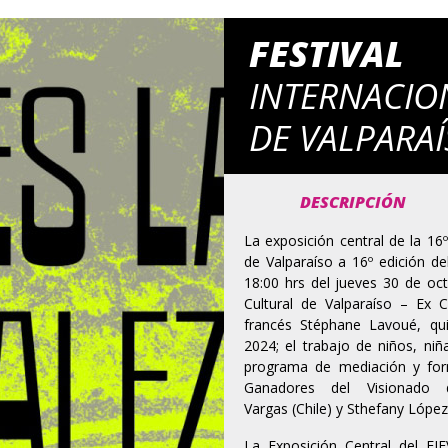
FESTIVAL
INTERNACIO
DE VALPARAÍ
DESCRIPCIÓN
La exposición central de la 16º
de Valparaíso a 16º edición de
18:00 hrs del jueves 30 de oct
Cultural de Valparaíso – Ex 
francés Stéphane Lavoué, quie
2024; el trabajo de niños, ni
programa de mediación y for
Ganadores del Visionado 
Vargas (Chile) y Sthefany López
La Exposición Central del FI