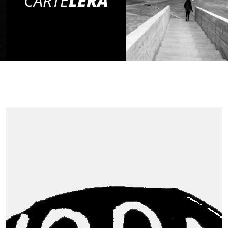
CARTE
LERA