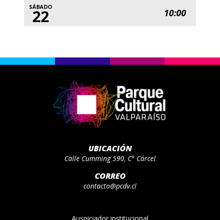
SÁBADO
22
10:00
UBICACIÓN
Calle Cumming 590, C° Cárcel
CORREO
contacto@pcdv.cl
Auspiciador institucional