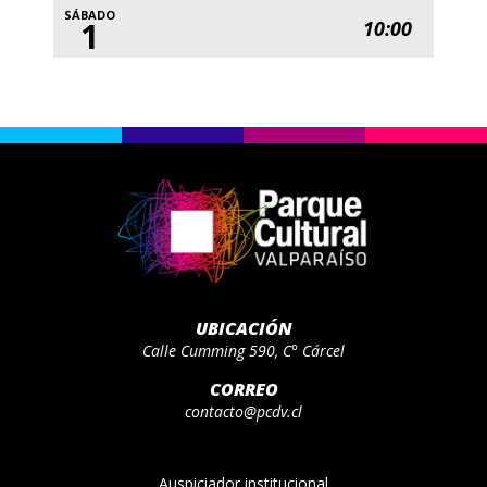
SÁBADO
1
10:00
UBICACIÓN
Calle Cumming 590, C° Cárcel
CORREO
contacto@pcdv.cl
Auspiciador institucional