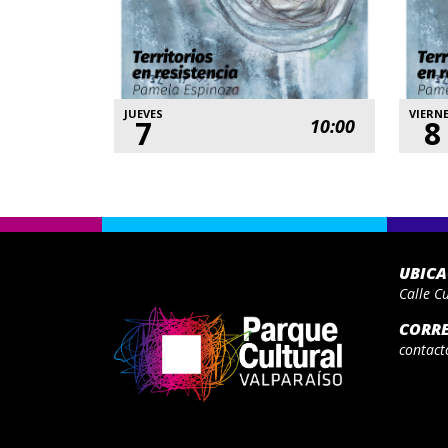
JUEVES
VIERN
7
8
10:00
UBIC
Calle C
CORR
contact