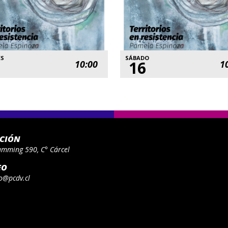
ES
SÁBADO
16
10:00
1
ACIÓN
umming 590, C° Cárcel
EO
o@pcdv.cl