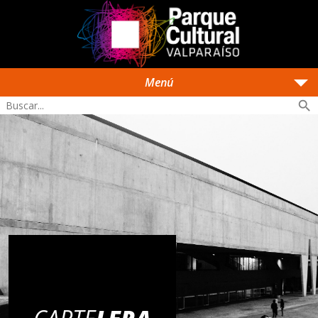
arrow_drop_down
Menú
search