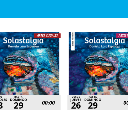
ARTES VISUALES
ARTES 
DE
HASTA
DESDE
HASTA
OLES
DOMINGO
JUEVES
DOMINGO
00:00
0
8
29
26
29