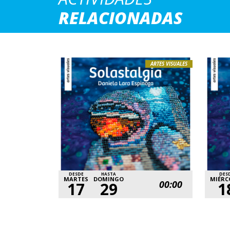
RELACIONADAS
ARTES VISUALES
DESDE
HASTA
DES
MARTES
DOMINGO
MIÉRC
00:00
17
29
1