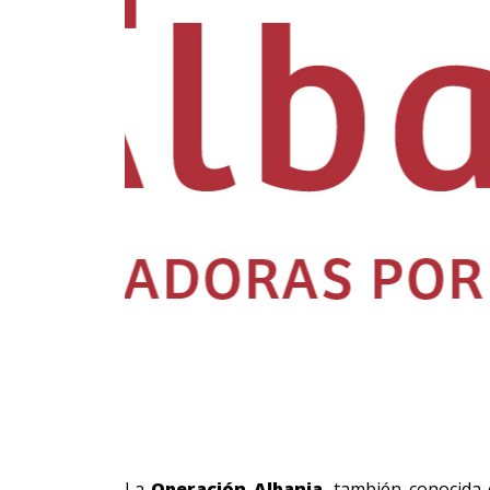
La
Operación Albania
, también conocida