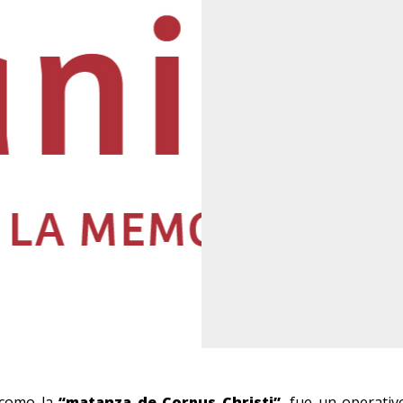
 como la
“matanza de Corpus Christi”
, fue un operativ