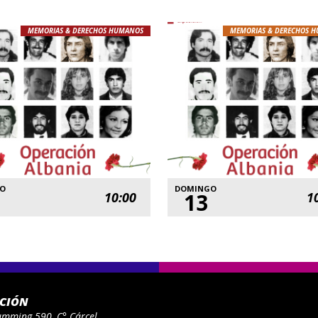
MEMORIAS & DERECHOS HUMANOS
MEMORIAS & DERECHOS 
DO
DOMINGO
13
10:00
1
ACIÓN
umming 590, C° Cárcel