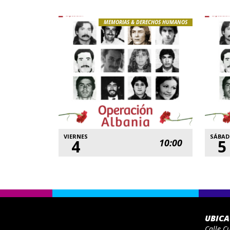
MEMORIAS & DERECHOS HUMANOS
VIERNES
SÁBA
4
5
10:00
UBIC
Calle C