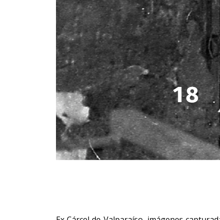
Ex Cárcel de Valparaíso, imágenes capturada