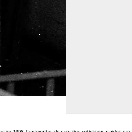
s en 1998. Fragmentos de espacios cotidianos vividos por i