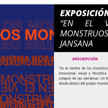
EXPOSICIÓ
“EN EL V
MONSTRU
JANSANA
DESCRIPCIÓN
“En el vientre de los monstruo
emocional, visual y filosófic
colapso de las narrativas. Un 
desde dentro del propio monst